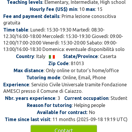
Teaching levels
: Elementary, Intermediate, High school
Hourly fee (US$) min
: 10
max
: 15
Fee and payment details
: Prima lezione conoscitiva
gratuita
Time table
: Lunedì: 15:30-19:30 Martedì: 08:30-
12.30/16:00-18:00 Mercoledì: 15:30-19:30 Giovedì: 09:00-
12:00/17:00-20:00 Venerdì: 15:30-20:00 Sabato: 09:00-
13:00/16:00-18:30 Domenica: eventuale disponibilità solo
Country
: Italy
State/Province
: Caserta
Zip Code
: 81013
Max distance
: Only online or tutor's home/office
Tutoring mode
: Online, Email, Phone
Experience
: Servizio Civile Universale tramite Fondazione
AMESCI presso il Comune di Caiazzo.
Nbr. years experience
: 3
Current occupation
: Student
Reason for tutoring
: Helping people
Available for contract
: No
Time since last visit
: 11 months (2025-09-18 19:19 UTC)
Contact