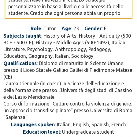
personalizzate in base al livello e alle necessità dello
studente. Credo che ogni persona abbia un proprio
stile di apprendimento, per questo cerco di adattare
spiegazioni, esempi ed esercizi, alternando momenti
Role
: Tutor
Age
: 23
Gender
: F
teorici e pratici. Durante le lezioni incoraggio sempre
Subjects taught
: History of Arts, History - Antiquity (500
domande, dubbi e confronti, creando un ambiente
BCE - 500 CE), History - Middle Ages (500-1492), Italian
stimolante e collaborativo, in cui lo studente si sente
Literature, Psychology, Anthropology, Pedagogy,
libero di esprimersi e di fare progressi. Mi occupo
Education, Geography, Italian, Sociology
principalmente di Italiano, Storia, Letteratura italiana
Qualifications
: Diploma di maturità in Scienze Umane
e latina, Storia dell’arte, Pedagogia, Psicologia,
presso il Liceo Statale Galileo Galilei di Piedimonte Matese
Sociologia e Antropologia. La mia esperienza mi ha
(CE)
permesso di comprendere quanto sia importante non
Laurea triennale (in corso) in Scienze dell'Educazione e
solo trasmettere conoscenze, ma anche insegnare
della formazione presso l'Università degli studi di Cassino
metodi di studio efficaci, tecniche di memorizzazione
e del Lazio Meridionale
e organizzazione del tempo. Il mio obiettivo è aiutare
Corso di formazione "Culture contro la violenza di genere:
ogni studente a raggiungere i propri obiettivi
un approccio transdisciplinare" presso Università di Roma
scolastici e a sviluppare fiducia nelle proprie capacità.
"Sapienza"
Contattami per informazioni!!
Languages spoken
: Italian, English, Spanish, French
Education level
: Undergraduate student