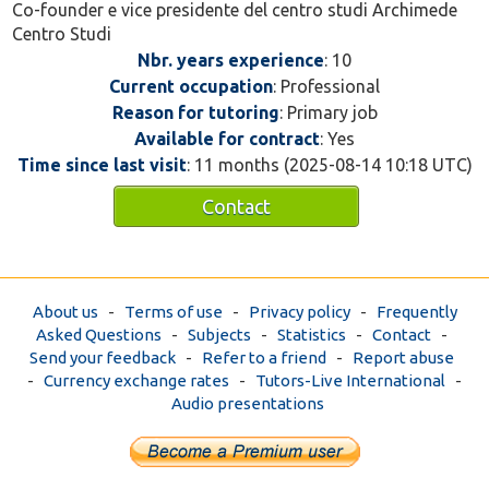
Co-founder e vice presidente del centro studi Archimede
Centro Studi
Nbr. years experience
: 10
Current occupation
: Professional
Reason for tutoring
: Primary job
Available for contract
: Yes
Time since last visit
: 11 months (2025-08-14 10:18 UTC)
Contact
About us
-
Terms of use
-
Privacy policy
-
Frequently
Asked Questions
-
Subjects
-
Statistics
-
Contact
-
Send your feedback
-
Refer to a friend
-
Report abuse
-
Currency exchange rates
-
Tutors-Live International
-
Audio presentations