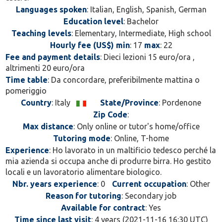
Languages spoken
: Italian, English, Spanish, German
Education level
: Bachelor
Teaching levels
: Elementary, Intermediate, High school
Hourly fee (US$) min
: 17
max
: 22
Fee and payment details
: Dieci lezioni 15 euro/ora ,
altrimenti 20 euro/ora
Time table
: Da concordare, preferibilmente mattina o
pomeriggio
Country
: Italy
State/Province
: Pordenone
Zip Code
:
Max distance
: Only online or tutor's home/office
Tutoring mode
: Online, T-home
Experience
: Ho lavorato in un maltificio tedesco perché la
mia azienda si occupa anche di produrre birra. Ho gestito
locali e un lavoratorio alimentare biologico.
Nbr. years experience
: 0
Current occupation
: Other
Reason for tutoring
: Secondary job
Available for contract
: Yes
Time since last visit
: 4 years (2021-11-16 16:30 UTC)