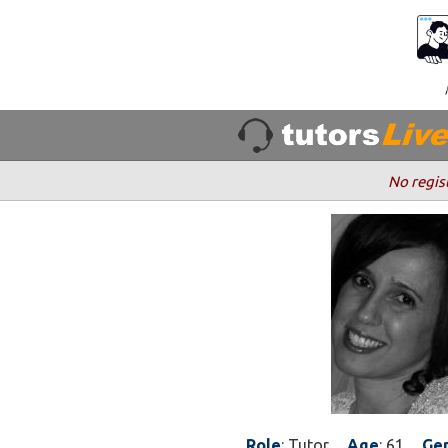
No regis
Role
: Tutor
Age
: 61
Ge