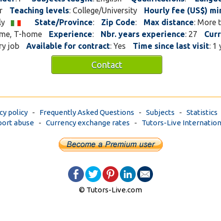
ahahahah..... E' TUTTO VERO !!
r
Teaching levels
: College/University
Hourly fee (US$) mi
tantissimi testimoni reduci da 
taly
State/Province
:
Zip Code
:
Max distance
: More 
... dopo 27 anni di insegnamento
home, T-home
Experience
:
Nbr. years experience
: 27
Curr
ry job
Available for contract
: Yes
Time since last visit
: 1
Contact
cy policy
-
Frequently Asked Questions
-
Subjects
-
Statistics
ort abuse
-
Currency exchange rates
-
Tutors-Live Internation
© Tutors-Live.com