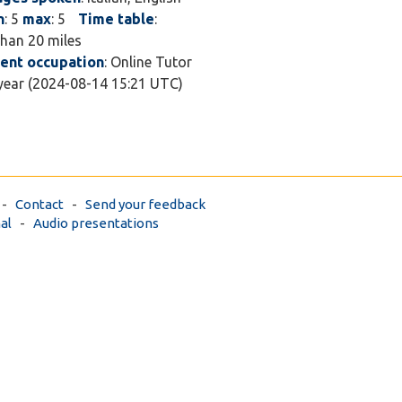
!! Chiedete! Ho
n
: 5
max
: 5
Time table
:
battaglie vinte
than 20 miles
.....
ent occupation
: Online Tutor
 year (2024-08-14 15:21 UTC)
-
Contact
-
Send your feedback
al
-
Audio presentations