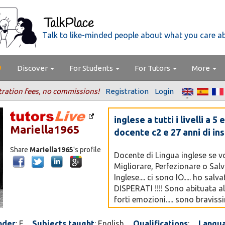
Talk to like-minded people about what you care a
Discover
For Students
For Tutors
More
tration fees, no commissions!
Registration
Login
inglese a tutti i livelli a 5
Mariella1965
docente c2 e 27 anni di i
Share
Mariella1965
's profile
Docente di Lingua inglese se v
Migliorare, Perfezionare o Salv
Inglese.... ci sono IO..... ho sal
DISPERATI !!!! Sono abituata al 
forti emozioni..... sono braviss
studenti, dati per spacciati, da
mobili e far loro rivedere la luce 
nder
: F
Subjects taught
: English
Qualifications
:
Langu