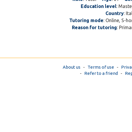
Education level
: Maste
Country
: I
Tutoring mode
: Online, S-
Reason for tutoring
: Prima
About us
-
Terms of use
-
Priva
-
Refer to a friend
-
Rep