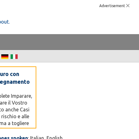
Advertisement
bout.
 euro con
nsegnamento
olete Imparare,
are il Vostro
vato anche Casi
rischio e alle
ima a togliere
lle sabbie
del sole......
ages spoken
: Italian, English